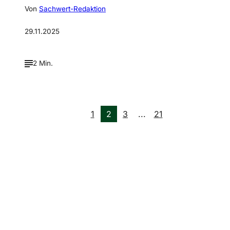
Von
Sachwert-Redaktion
29.11.2025
2 Min.
1
2
3
...
21
Verpasse keine neue
Ausgaben!