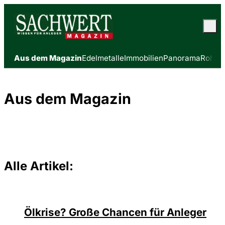
Aus dem Magazin
Edelmetalle
Immobilien
Panorama
Rohsto
Aus dem Magazin
Alle Artikel:
©
Depositphotos/ramirezom
Ölkrise? Große Chancen für Anleger