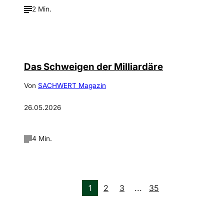
2 Min.
©
IMAGO / Image Press Agency (Xavier Collin)
Das Schweigen der Milliardäre
Von
SACHWERT Magazin
26.05.2026
4 Min.
1
2
3
...
35