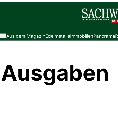
ü
Aus dem Magazin
Edelmetalle
Immobilien
Panorama
R
g Ausgaben