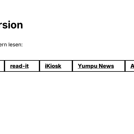
rsion
rn lesen:
read-it
iKiosk
Yumpu News
A
ne neue