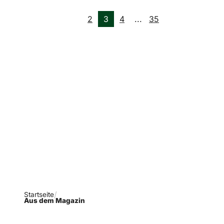
2
3
4
...
35
Verpasse keine neue
Ausgaben!
Newsletter abonnieren
Startseite
Aus dem Magazin