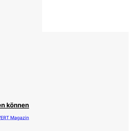
tphotos_DimaBaranow
en können
ERT Magazin