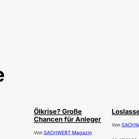
e
©
©
Depositphotos/ramirezom
Deposi
Ölkrise? Große
Loslass
Chancen für Anleger
Von
SACHW
Von
SACHWERT Magazin