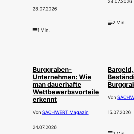
28.07.2026
28.07.2026
2 Min.
1 Min.
©
Annalena Haslinger
Burggraben-
Bargeld,
Unternehmen: Wie
Beständ
man dauerhafte
Burggra
Wettbewerbsvorteile
Von
SACHW
erkennt
Von
SACHWERT Magazin
15.07.2026
24.07.2026
2 Min.