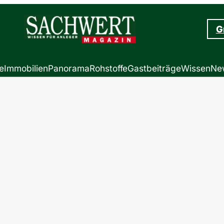
G
e
Immobilien
Panorama
Rohstoffe
Gastbeiträge
Wissen
New