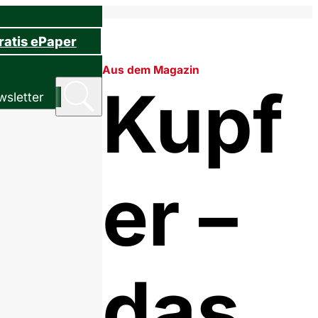
ratis ePaper
Aus dem Magazin
Kupf
sletter
er –
das