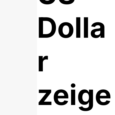
Dolla
r
zeige