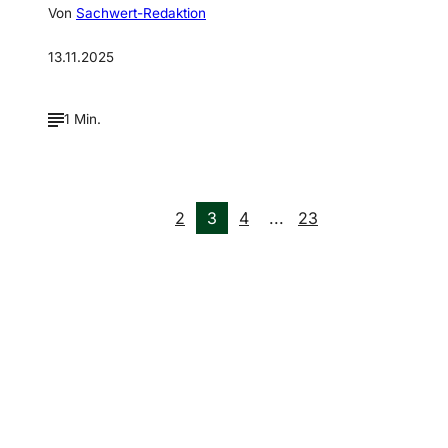
Von
Sachwert-Redaktion
13.11.2025
1 Min.
2
3
4
...
23
Verpasse keine neue
Ausgaben!