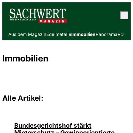
Aus dem Magazin
Edelmetalle
Immobilien
Panorama
Rohsto
Immobilien
Alle Artikel:
Bundesgerichtshof stärkt
Mieterschutz – Gewinnorientierte