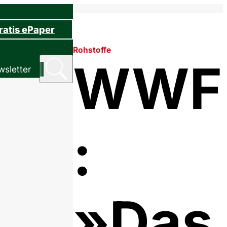
ratis ePaper
Rohstoffe
WWF
sletter
:
»Das