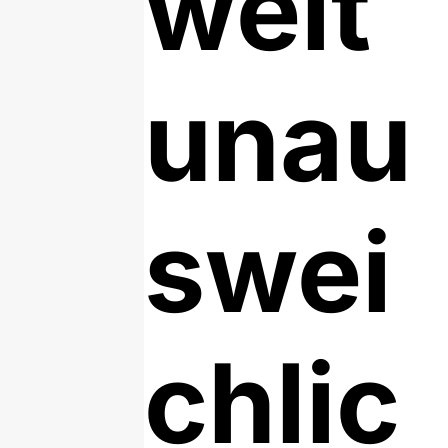
weit
unau
swei
chlic