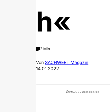
h«
2 Min.
Von
SACHWERT Magazin
14.01.2022
©
IMAGO / Jürgen Heinrich