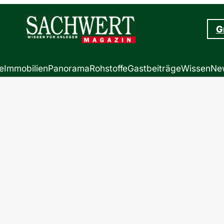
G
e
Immobilien
Panorama
Rohstoffe
Gastbeiträge
Wissen
New