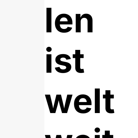
len
ist
welt