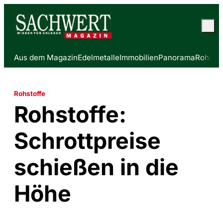
Aus dem Magazin
Edelmetalle
Immobilien
Panorama
Rohstof
Rohstoffe
Rohstoffe:
Schrottpreise
schießen in die
Höhe