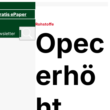
ratis ePaper
Rohstoffe
Opec
sletter
erhö
ht