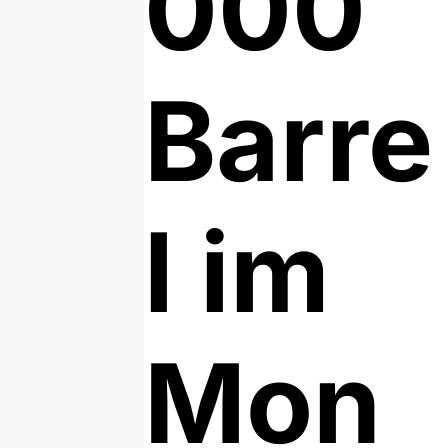
000
Barre
l im
Mon