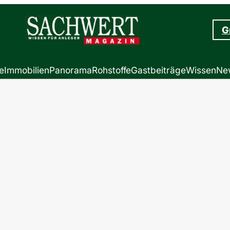
G
e
Immobilien
Panorama
Rohstoffe
Gastbeiträge
Wissen
New