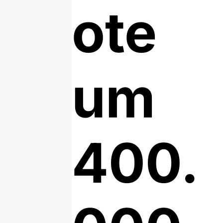
ote
um
400.