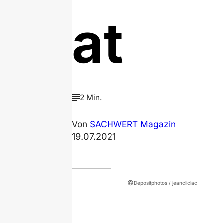
at
2 Min.
Von
SACHWERT Magazin
19.07.2021
©
Depositphotos / jeancliclac