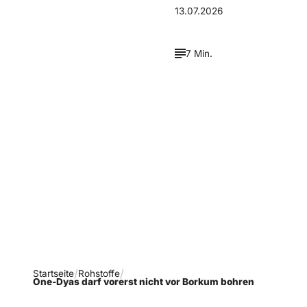
13.07.2026
7 Min.
Verpasse keine neue
Ausgaben!
Newsletter abonnieren
Startseite
Rohstoffe
One-Dyas darf vorerst nicht vor Borkum bohren