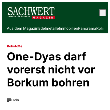
Aus dem Magazin
Edelmetalle
Immobilien
Panorama
Rohstof
Rohstoffe
One-Dyas darf
vorerst nicht vor
Borkum bohren
1 Min.