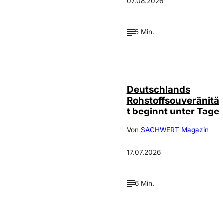
07.08.2026
5 Min.
IMAGO /
©
Wolfgang
Schmidt
Deutschlands
Rohstoffsouveränitä
t beginnt unter Tage
Von
SACHWERT Magazin
17.07.2026
6 Min.
Depositphotos /
©
ArtVell