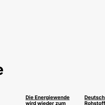
e
©
©
IMAGO / photothek
IMAGO
Die Energiewende
Deutsch
wird wieder zum
Rohstof