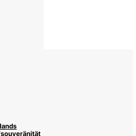
 / Wolfgang Schmidt
lands
fsouveränität