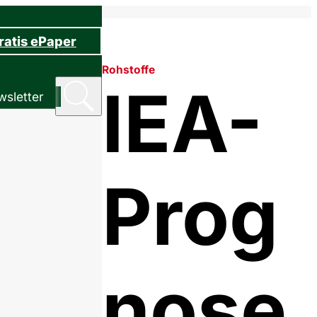
ratis ePaper
Rohstoffe
IEA-
sletter
Prog
nose