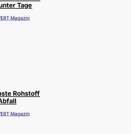
unter Tage
ERT Magazin
IMAGO / Le Pictorium
hste Rohstoff
Abfall
ERT Magazin