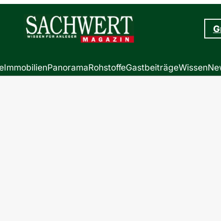
G
e
Immobilien
Panorama
Rohstoffe
Gastbeiträge
Wissen
New