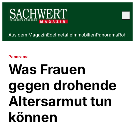
Aus dem Magazin
Edelmetalle
Immobilien
Panorama
Rohstof
Panorama
Was Frauen
gegen drohende
Altersarmut tun
können