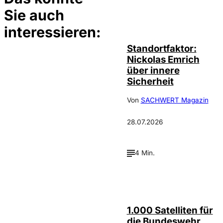
Sie auch
©
privat
interessieren:
Standortfaktor:
Nickolas Emrich
über innere
Sicherheit
Von
SACHWERT Magazin
28.07.2026
4 Min.
Depositphotos /
©
cookelma
1.000 Satelliten für
die Bundeswehr