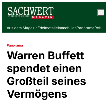
Aus dem Magazin
Edelmetalle
Immobilien
Panorama
Rohstof
Panorama
Warren Buffett
spendet einen
Großteil seines
Vermögens