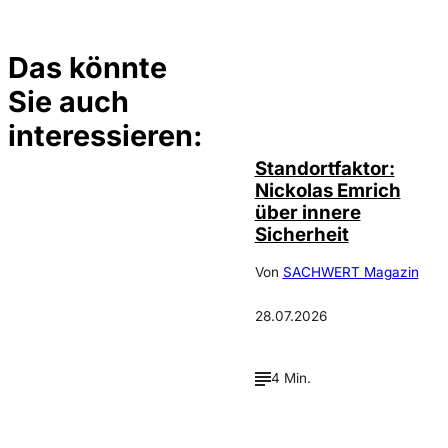
Das könnte
Sie auch
©
privat
interessieren:
Standortfaktor:
Nickolas Emrich
über innere
Sicherheit
Von
SACHWERT Magazin
28.07.2026
4 Min.
Depositphotos /
©
cookelma