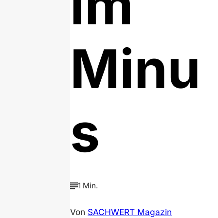
im
Minu
s
1 Min.
Von
SACHWERT Magazin