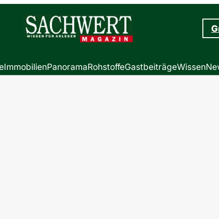
G
e
Immobilien
Panorama
Rohstoffe
Gastbeiträge
Wissen
New