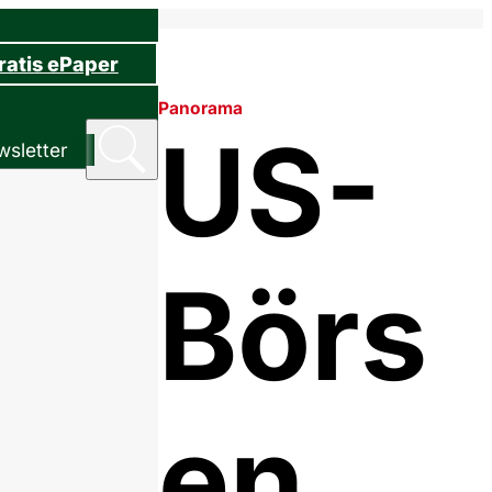
ratis ePaper
Panorama
US-
sletter
Börs
en