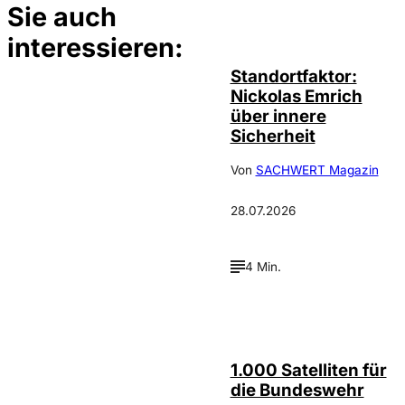
Sie auch
©
privat
interessieren:
Standortfaktor:
Nickolas Emrich
über innere
Sicherheit
Von
SACHWERT Magazin
28.07.2026
4 Min.
Depositphotos /
©
cookelma
1.000 Satelliten für
die Bundeswehr