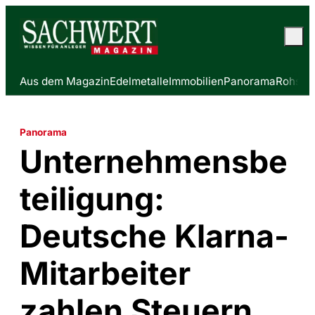
Aus dem Magazin
Edelmetalle
Immobilien
Panorama
Rohstof
Panorama
Unternehmensbe
teiligung:
Deutsche Klarna-
Mitarbeiter
zahlen Steuern