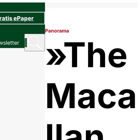
ratis ePaper
Panorama
»The
sletter
Maca
llan