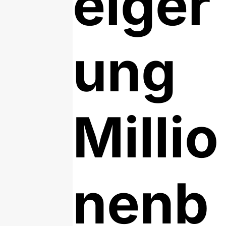
eiger
ung
Millio
nenb