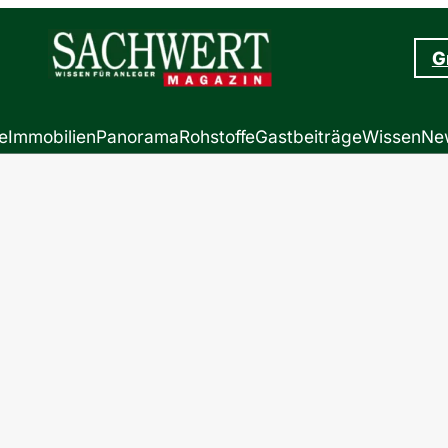
G
e
Immobilien
Panorama
Rohstoffe
Gastbeiträge
Wissen
New