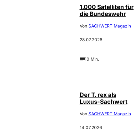
1.000 Satelliten für
die Bundeswehr
Von
SACHWERT Magazin
28.07.2026
10 Min.
IMAGO / ZUMA
©
Press
Der T. rex als
Luxus-Sachwert
Von
SACHWERT Magazin
14.07.2026