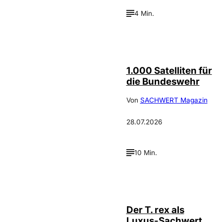
4 Min.
Depositphotos /
©
cookelma
1.000 Satelliten für
die Bundeswehr
Von
SACHWERT Magazin
28.07.2026
10 Min.
IMAGO / ZUMA
©
Press
Der T. rex als
Luxus-Sachwert