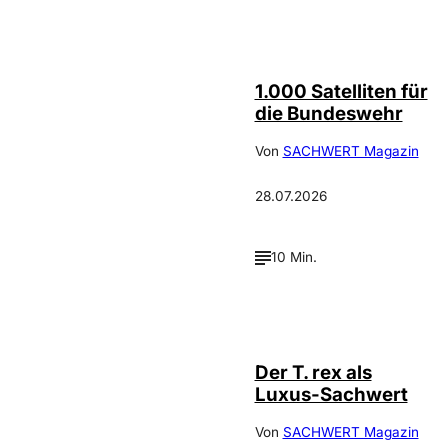
Depositphotos /
©
cookelma
1.000 Satelliten für
die Bundeswehr
Von
SACHWERT Magazin
28.07.2026
10 Min.
IMAGO / ZUMA
©
Press
Der T. rex als
Luxus-Sachwert
Von
SACHWERT Magazin