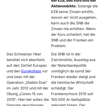
der EZB, des Euro und der
Aktienmärkte.
Solange die
EZB keine Zinsen erhöht,
wovon wir nicht ausgehen,
kann auch die SNB die
Zinsen nie erhöhen. Wenn
der Euro scheitert, hat die
SNB und der Franken ein
Problem.
Das Schweizer Heer
Die SNB ist in der
bereitet sich ebenfalls
Zwickmühle; Ausstieg aus
auf den Zerfall Europas
der Notenbankpolitik
und den
Eurokollaps
vor
unmöglich da sonst der
und zwar mit der
Franken wieder steigt und
Operation „Stabilo Due“
die heimische Wirtschaft
im Jahr 2012 und mit der
schädigt. Der
Übung „Conex 15 von
Frankenschock 2015 soll
2015“. Hier-bei sollen die
100.000 Ar-beitsplätze
Grenzen geschlossen
gekostet haben. Der