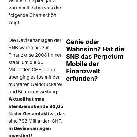
Wahnsinnsspiel ganz
vorne mit dabei was der
folgende Chart schön
zeigt.
Die Devisenanlagen der
Genie oder
SNB waren bis zur
Wahnsinn? Hat die
Finanzkrise 2008 immer
SNB das Perpetum
stabil um die 50
Mobile der
Milliarden CHF. Dann
Finanzwelt
aber ging es los mit der
erfunden?
munteren Gelddruckerei
und Bilanzausweitung.
Aktuell hat man
atemberaubende 90,65
% der Gesamtaktiva
, das
sind 793 Milliarden CHF,
in Devisenanlagen
investiert!