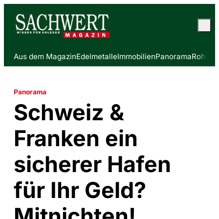
Aus dem Magazin
Edelmetalle
Immobilien
Panorama
Rohstof
Panorama
Schweiz &
Franken ein
sicherer Hafen
für Ihr Geld?
Mitnichten!