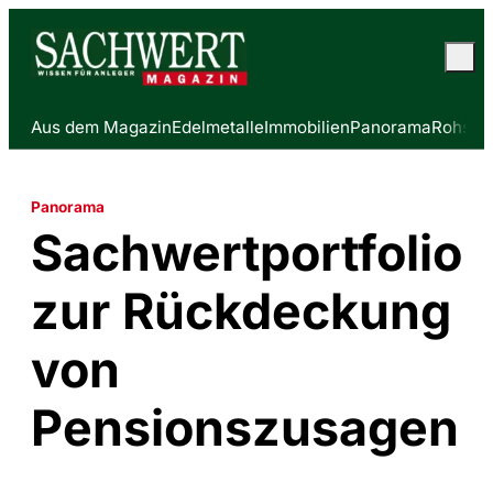
Aus dem Magazin
Edelmetalle
Immobilien
Panorama
Rohstof
Panorama
Sachwertportfolio
zur Rückdeckung
von
Pensionszusagen