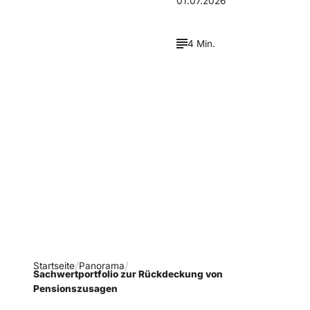
01.07.2026
4 Min.
Verpasse keine neue
Ausgaben!
Newsletter abonnieren
Startseite
Panorama
Sachwertportfolio zur Rückdeckung von
Pensionszusagen