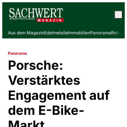
Aus dem Magazin
Edelmetalle
Immobilien
Panorama
Rohstof
Panorama
Porsche:
Verstärktes
Engagement auf
dem E-Bike-
Markt