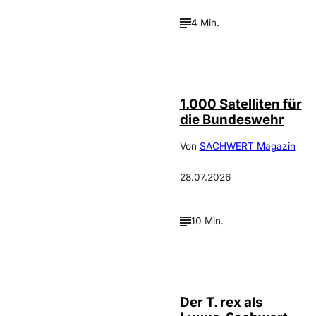
4 Min.
Depositphotos /
©
cookelma
1.000 Satelliten für
die Bundeswehr
Von
SACHWERT Magazin
28.07.2026
10 Min.
IMAGO / ZUMA
©
Press
Der T. rex als