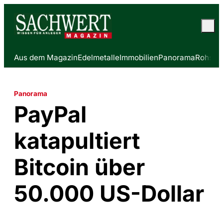
Aus dem Magazin
Edelmetalle
Immobilien
Panorama
Rohstof
Panorama
PayPal
katapultiert
Bitcoin über
50.000 US-Dollar