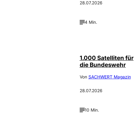
28.07.2026
4 Min.
Depositphotos /
©
cookelma
1.000 Satelliten für
die Bundeswehr
Von
SACHWERT Magazin
28.07.2026
10 Min.
IMAGO /
©
Wolfgang
Schmidt