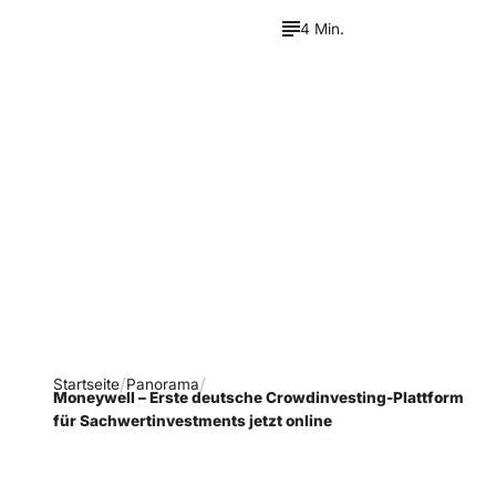
4 Min.
Verpasse keine neue
Ausgaben!
Newsletter abonnieren
Startseite
Panorama
Moneywell – Erste deutsche Crowdinvesting-Plattform
für Sachwertinvestments jetzt online