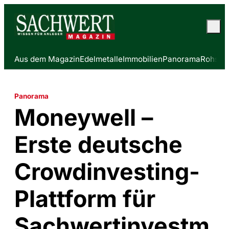
Aus dem Magazin
Edelmetalle
Immobilien
Panorama
Rohstof
Panorama
Moneywell –
Erste deutsche
Crowdinvesting-
Plattform für
Sachwertinvestm