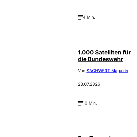
4 Min.
Depositphotos /
©
cookelma
1.000 Satelliten für
die Bundeswehr
Von
SACHWERT Magazin
28.07.2026
10 Min.
IMAGO / ZUMA
©
Press