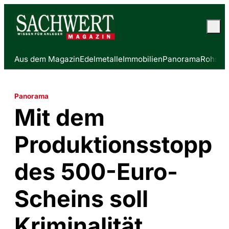
Aus dem Magazin
Edelmetalle
Immobilien
Panorama
Rohstof
Panorama
Mit dem
Produktionsstopp
des 500-Euro-
Scheins soll
Kriminalität