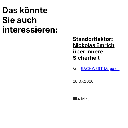
Das könnte
Sie auch
©
privat
interessieren:
Standortfaktor:
Nickolas Emrich
über innere
Sicherheit
Von
SACHWERT Magazin
28.07.2026
4 Min.
Depositphotos /
©
cookelma