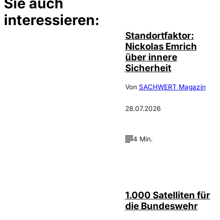
Sie auch
©
privat
interessieren:
Standortfaktor:
Nickolas Emrich
über innere
Sicherheit
Von
SACHWERT Magazin
28.07.2026
4 Min.
Depositphotos /
©
cookelma
1.000 Satelliten für
die Bundeswehr