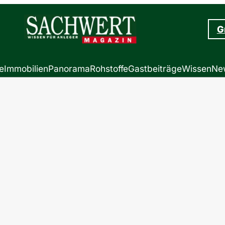
G
e
Immobilien
Panorama
Rohstoffe
Gastbeiträge
Wissen
New