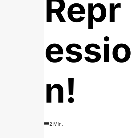
Repr
essio
n!
2 Min.