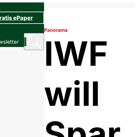
ratis ePaper
Panorama
IWF
sletter
will
Spar