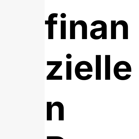
finan
zielle
n