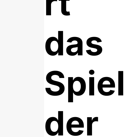
rt
das
Spiel
der