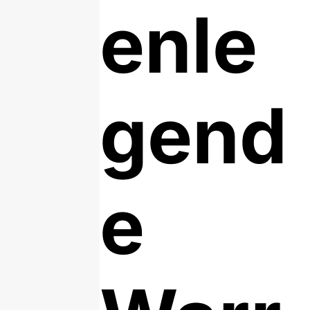
enle
gend
e