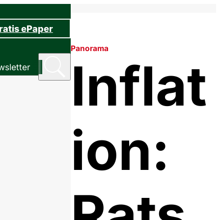
ratis ePaper
Panorama
Inflat
sletter
ion:
Rats