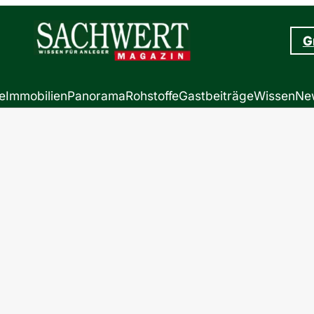
G
e
Immobilien
Panorama
Rohstoffe
Gastbeiträge
Wissen
New