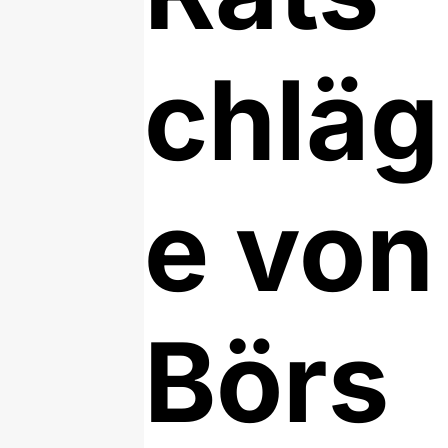
chläg
e von
Börs