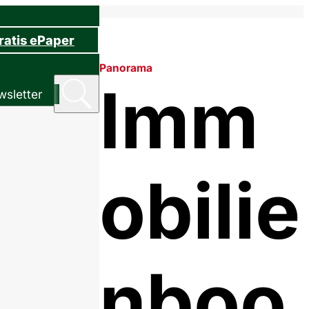
ratis ePaper
Panorama
Imm
sletter
obilie
nboo