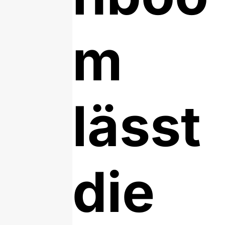
m
lässt
die