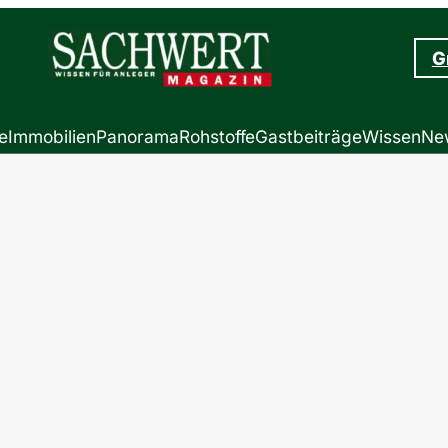
G
e
Immobilien
Panorama
Rohstoffe
Gastbeiträge
Wissen
New