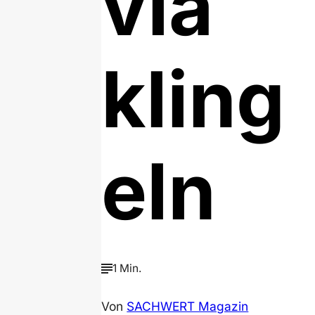
via
kling
eln
1 Min.
Von
SACHWERT Magazin