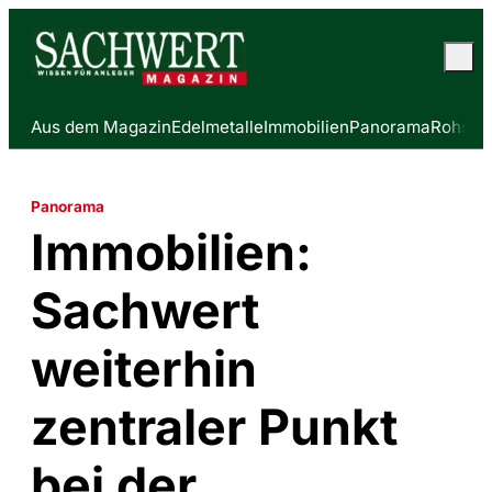
Aus dem Magazin
Edelmetalle
Immobilien
Panorama
Rohstof
Panorama
Immobilien:
Sachwert
weiterhin
zentraler Punkt
bei der