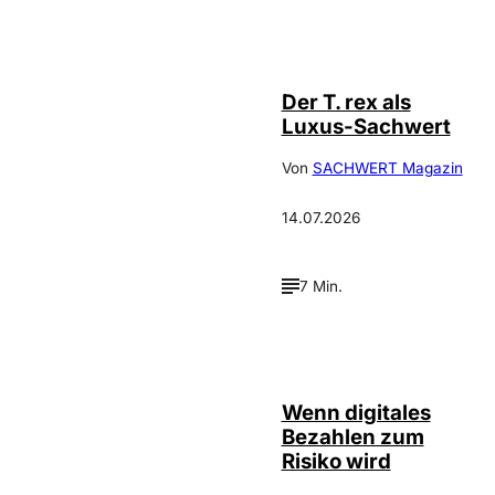
IMAGO / ZUMA
©
Press
Der T. rex als
Luxus-Sachwert
Von
SACHWERT Magazin
14.07.2026
7 Min.
©
IMAGO / Scanrail
Wenn digitales
Bezahlen zum
Risiko wird