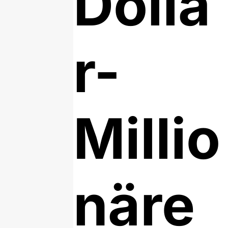
Dolla
r-
Millio
näre