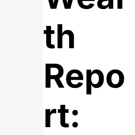
th
Repo
rt: