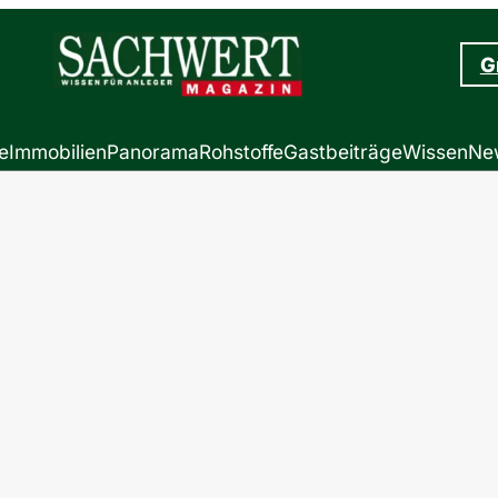
G
e
Immobilien
Panorama
Rohstoffe
Gastbeiträge
Wissen
New