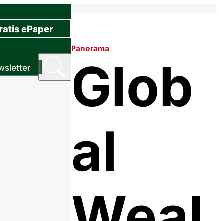
ratis ePaper
Panorama
Glob
sletter
al
Weal