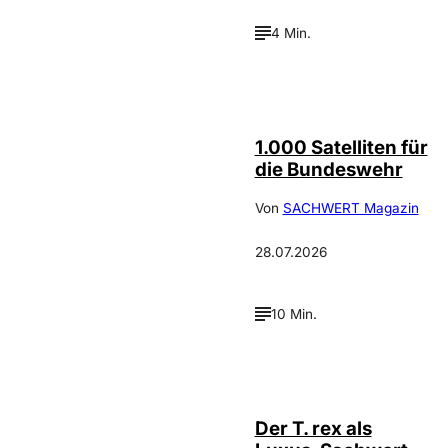
4 Min.
Depositphotos /
©
cookelma
1.000 Satelliten für
die Bundeswehr
Von
SACHWERT Magazin
28.07.2026
10 Min.
IMAGO / ZUMA
©
Press
Der T. rex als