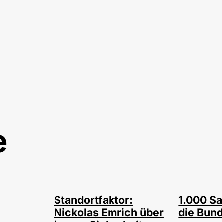
e
©
©
privat
Depo
Standortfaktor:
1.000 Sa
Nickolas Emrich über
die Bun