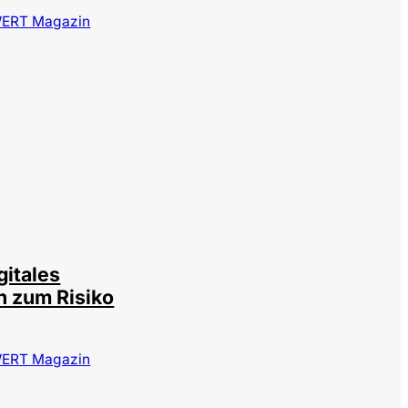
ERT Magazin
©
IMAGO / Scanrail
gitales
n zum Risiko
ERT Magazin