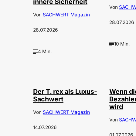
innere Sicherheit
Von
SACHW
Von
SACHWERT Magazin
28.07.2026
28.07.2026
10 Min.
4 Min.
©
IMAGO / ZUMA Press
Der T. rex als Luxus-
Wenn di
Sachwert
Bezahle
wird
Von
SACHWERT Magazin
Von
SACHW
14.07.2026
01.07.2026