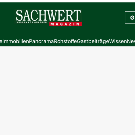
G
e
Immobilien
Panorama
Rohstoffe
Gastbeiträge
Wissen
New