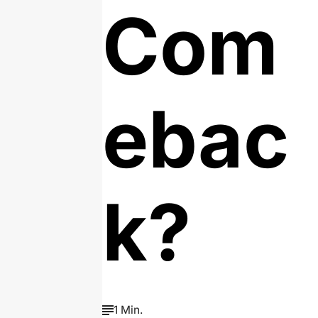
Com
ebac
k?
1 Min.