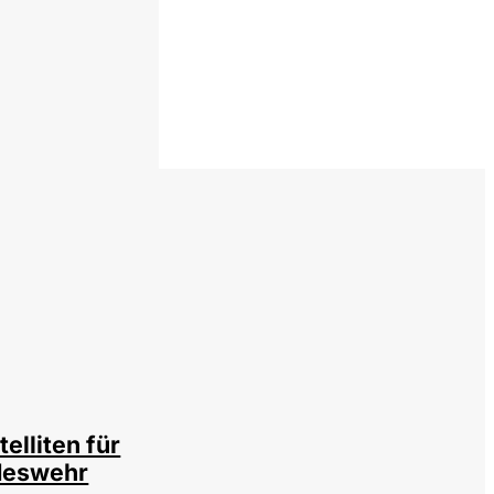
sitphotos / cookelma
telliten für
deswehr