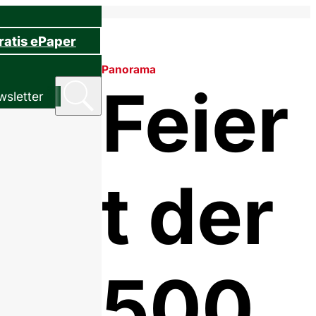
ratis ePaper
Panorama
Feier
sletter
t der
500