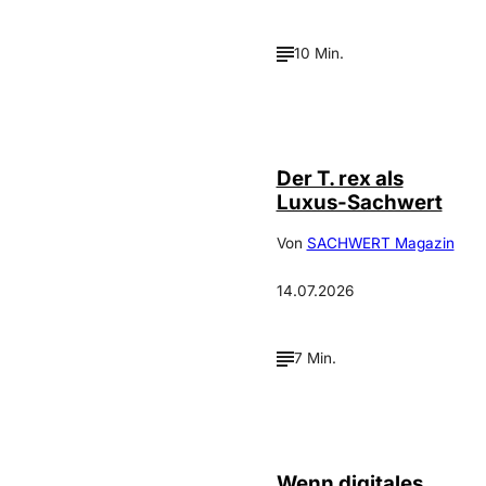
10 Min.
IMAGO / ZUMA
©
Press
Der T. rex als
Luxus-Sachwert
Von
SACHWERT Magazin
14.07.2026
7 Min.
©
IMAGO / Scanrail
Wenn digitales