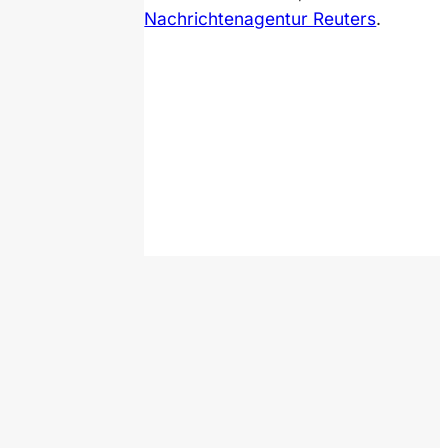
Nachrichtenagentur Reuters
.
sitphotos / cookelma