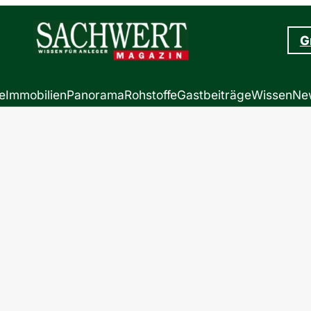
G
e
Immobilien
Panorama
Rohstoffe
Gastbeiträge
Wissen
New