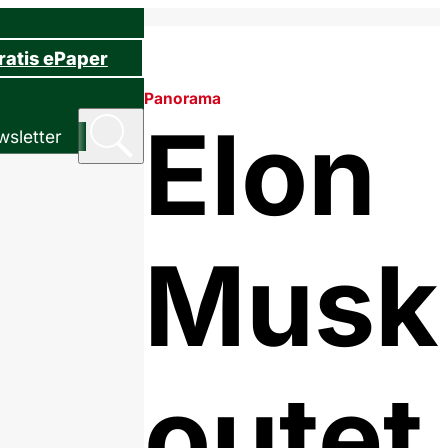
ratis ePaper
Panorama
Elon
sletter
Musk
outet