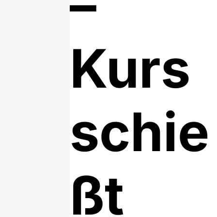
–
Kurs
schie
ßt