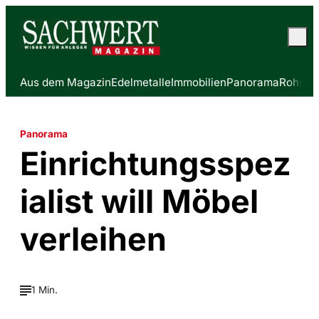
Aus dem Magazin
Edelmetalle
Immobilien
Panorama
Rohstof
Panorama
Einrichtungsspez
ialist will Möbel
verleihen
1 Min.