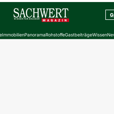
G
e
Immobilien
Panorama
Rohstoffe
Gastbeiträge
Wissen
New