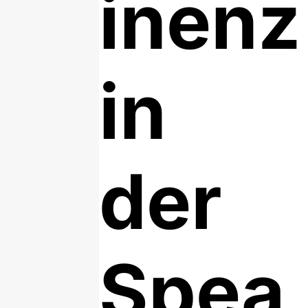
inenz
in
der
Spea