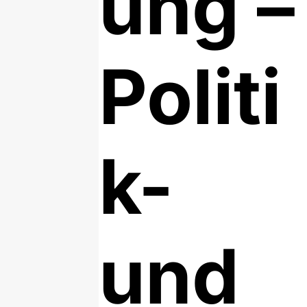
ung –
Politi
k-
und