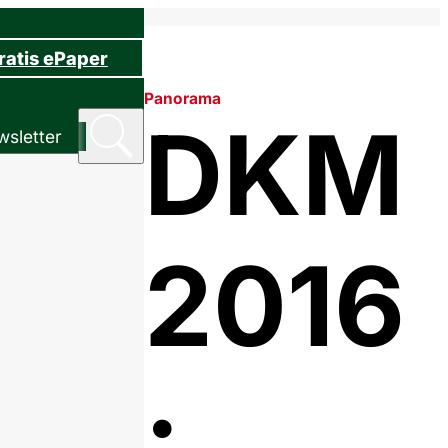
ratis ePaper
Panorama
DKM
sletter
2016
: