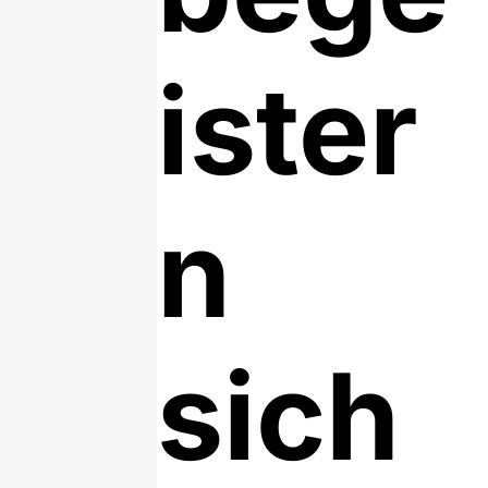
ister
n
sich