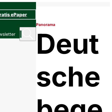
ratis ePaper
Panorama
Deut
sletter
sche
bege