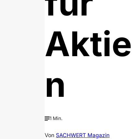
für
Aktie
n
1 Min.
Von
SACHWERT Magazin