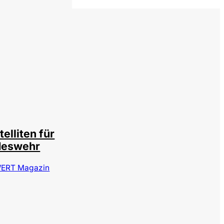
sitphotos / cookelma
telliten für
deswehr
ERT Magazin