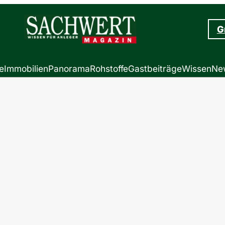
G
e
Immobilien
Panorama
Rohstoffe
Gastbeiträge
Wissen
New