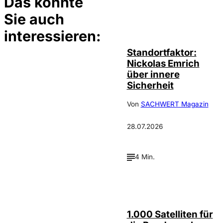
Das könnte
Sie auch
©
privat
interessieren:
Standortfaktor:
Nickolas Emrich
über innere
Sicherheit
Von
SACHWERT Magazin
28.07.2026
4 Min.
Depositphotos /
©
cookelma
1.000 Satelliten für