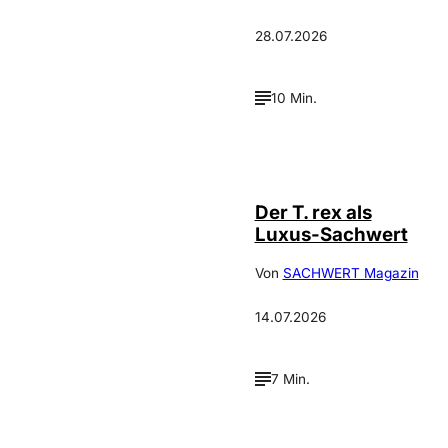
28.07.2026
10 Min.
IMAGO / ZUMA
©
Press
Der T. rex als
Luxus-Sachwert
Von
SACHWERT Magazin
14.07.2026
7 Min.
©
IMAGO / Scanrail