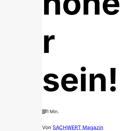
höhe
r
sein!
1 Min.
Von
SACHWERT Magazin