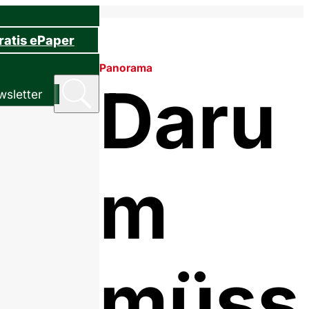
ratis ePaper
Panorama
Daru
sletter
m
müss