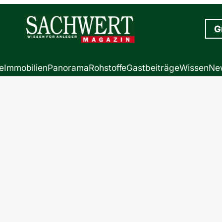
G
e
Immobilien
Panorama
Rohstoffe
Gastbeiträge
Wissen
New