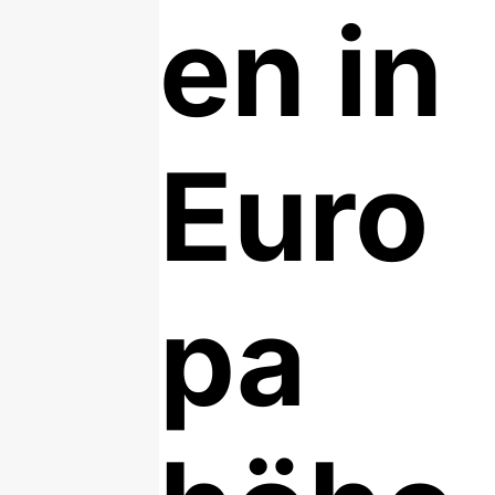
en in
Euro
pa