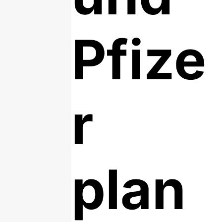
Pfize
r
plan