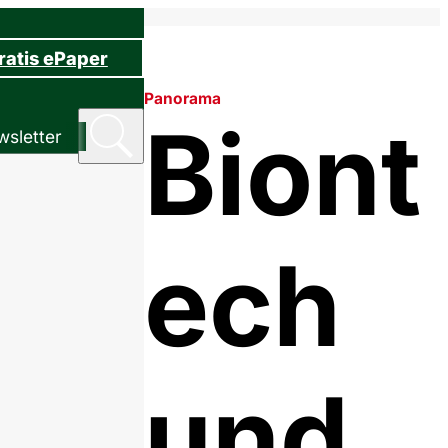
ratis ePaper
Panorama
Biont
sletter
ech
und