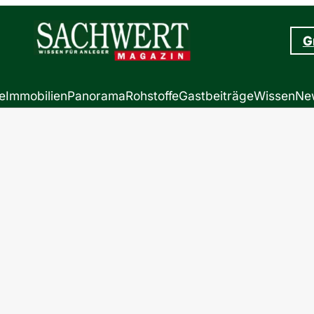
G
e
Immobilien
Panorama
Rohstoffe
Gastbeiträge
Wissen
New