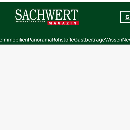
G
e
Immobilien
Panorama
Rohstoffe
Gastbeiträge
Wissen
New