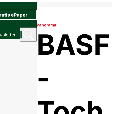
ratis ePaper
Panorama
BASF
sletter
-
Toch