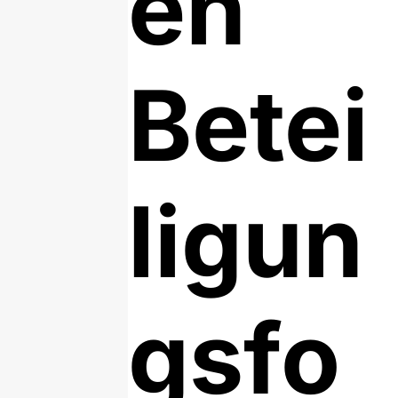
en
Betei
ligun
gsfo