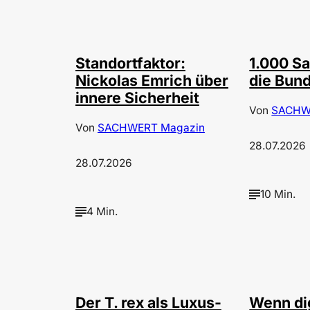
©
©
privat
Depo
Standortfaktor:
1.000 Sa
Nickolas Emrich über
die Bun
innere Sicherheit
Von
SACHW
Von
SACHWERT Magazin
28.07.2026
28.07.2026
10 Min.
4 Min.
©
IMAGO / ZUMA Press
Der T. rex als Luxus-
Wenn di