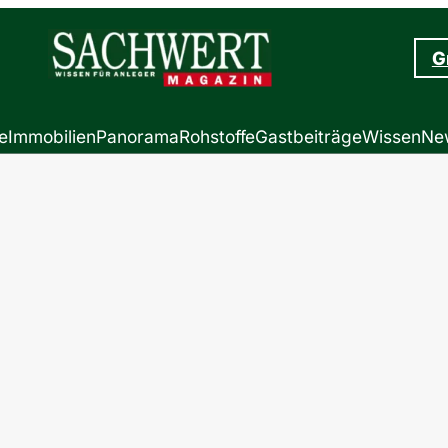
G
e
Immobilien
Panorama
Rohstoffe
Gastbeiträge
Wissen
New