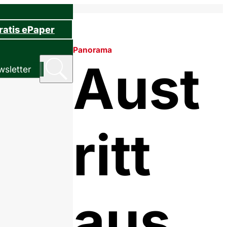
ratis ePaper
Panorama
Aust
sletter
ritt
aus