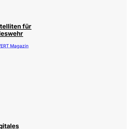
sitphotos / cookelma
telliten für
deswehr
ERT Magazin
©
IMAGO / Scanrail
gitales