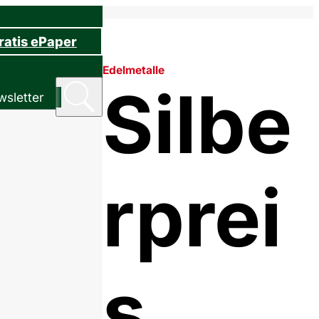
ratis ePaper
Edelmetalle
Silbe
sletter
rprei
s