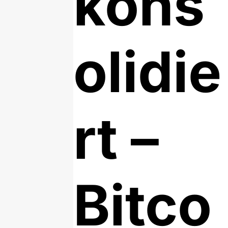
kons
olidie
rt –
Bitco