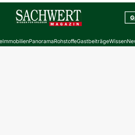
G
e
Immobilien
Panorama
Rohstoffe
Gastbeiträge
Wissen
New