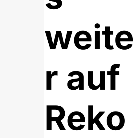
weite
r auf
Reko