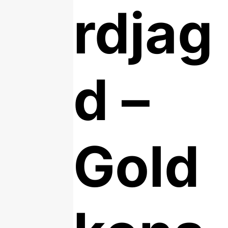
rdjag
d –
Gold