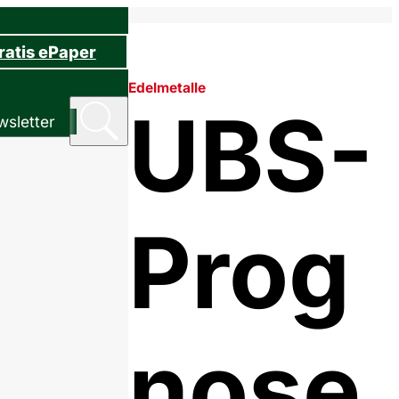
ratis ePaper
Edelmetalle
UBS-
sletter
Prog
nose