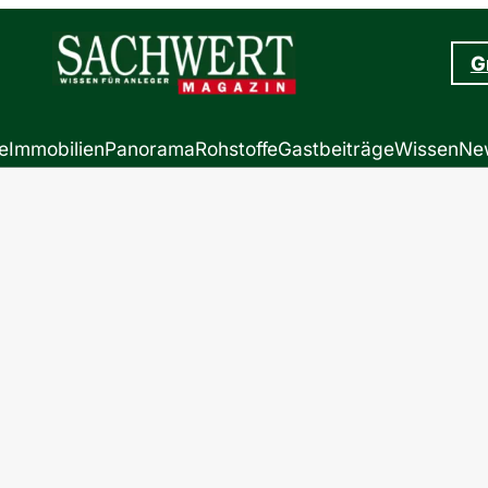
G
e
Immobilien
Panorama
Rohstoffe
Gastbeiträge
Wissen
New