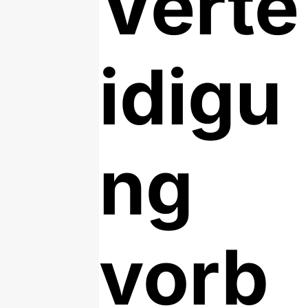
Verte
idigu
ng
vorb