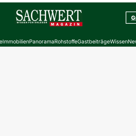
G
e
Immobilien
Panorama
Rohstoffe
Gastbeiträge
Wissen
New