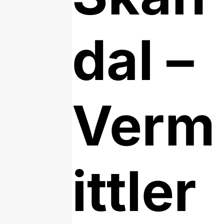
dal –
Verm
ittler