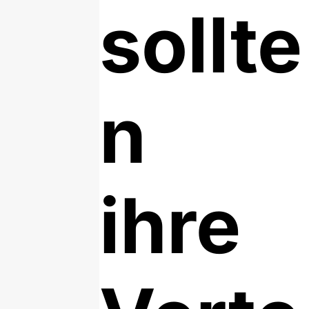
sollte
n
ihre