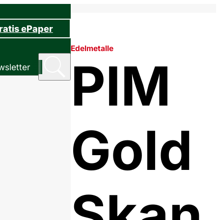
ratis ePaper
Edelmetalle
PIM
sletter
Gold
Skan