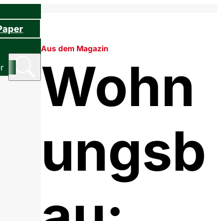
Paper
Aus dem Magazin
Wohn
r
ungsb
au: