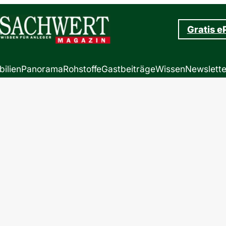
Gratis e
ilien
Panorama
Rohstoffe
Gastbeiträge
Wissen
Newslette